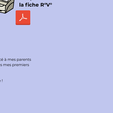
la fiche R°V°
cé à
mes parents
ès mes premiers
 !