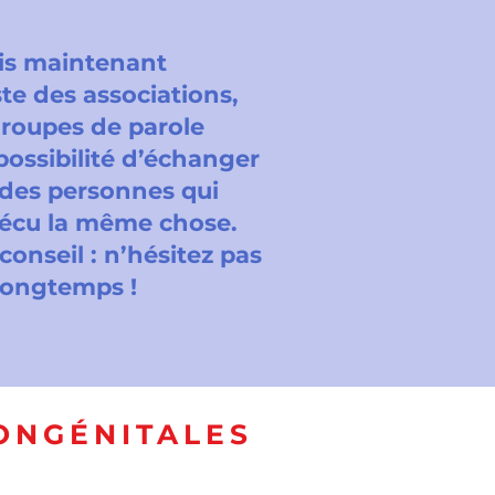
is maintenant
iste des associations,
groupes de parole
 possibilité d’échanger
des personnes qui
vécu la même chose.
 conseil : n’hésitez pas
 longtemps !
ONGÉNITALES