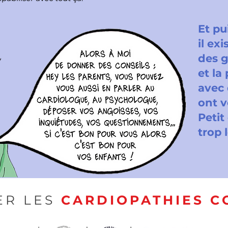
Et pu
il ex
des 
et la
avec 
ont 
Petit
trop
R LES
CARDIOPATHIES C