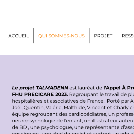
ACCUEIL
QUI SOMMES-NOUS
PROJET
RES
Le projet TALMADENN
est lauréat de
l’Appel À Pr
FHU PRECICARE 2023.
Regroupant le travail de pl
hospitalières et associatives de France. Porté par A
Joël, Quentin, Valérie, Malthide, Vincent et Charly c
équipe regroupant des cardiopédiatres, un profess
neuropsychologie de l’enfant, un illustrateur auteu
de BD , une psychologue, une représentante d’asso
enseignant, une chef de projet et surtout un ado 