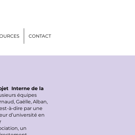
SOURCES
CONTACT
ojet Interne de la
usieurs équipes
rnaud, Gaëlle, Alban,
’est-à-dire par une
eur d’université en
r
ciation, un
directement